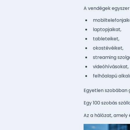
A vendégek egyszerr
mobiltelefonjaik
laptopjaikat,
tableteiket,
okostévéiket,
streaming szolg
videóhívásokat,
felhőalapú alka
Egyetlen szobában g
Egy 100 szobás száll
Az a hálózat, amely 