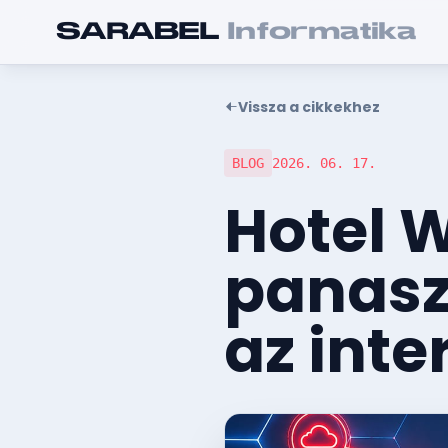
SARABEL
Informatika
Vissza a cikkekhez
BLOG
2026. 06. 17.
Hotel W
panasz
az inte