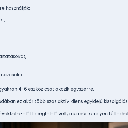
e használják:
at,
áltatásokat,
lmazásokat.
yakran 4-6 eszköz csatlakozik egyszerre.
odában ez akár több száz aktív kliens egyidejű kiszolgálásá
évekkel ezelőtt megfelelő volt, ma már könnyen túlterhel