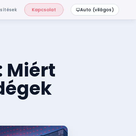
sítések
Kapcsolat
Auto (világos)
 Miért
dégek