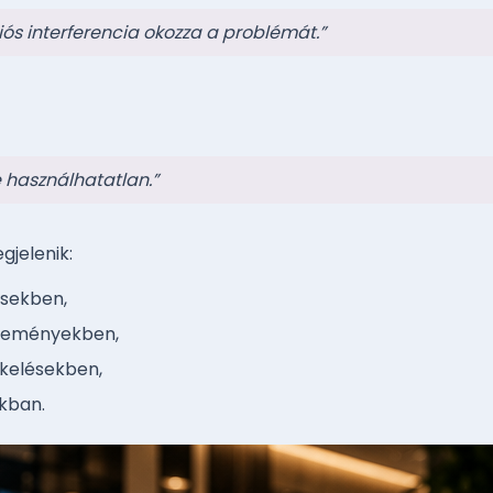
iós interferencia okozza a problémát.”
e használhatatlan.”
gjelenik:
ésekben,
leményekben,
ékelésekben,
kban.