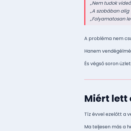
„Nem tudok videóh
„A szobában alig 
„Folyamatosan led
A probléma nem csu
Hanem vendégélmé
És végső soron üzlet
Miért lett
Tíz évvel ezelőtt a 
Ma teljesen más a he