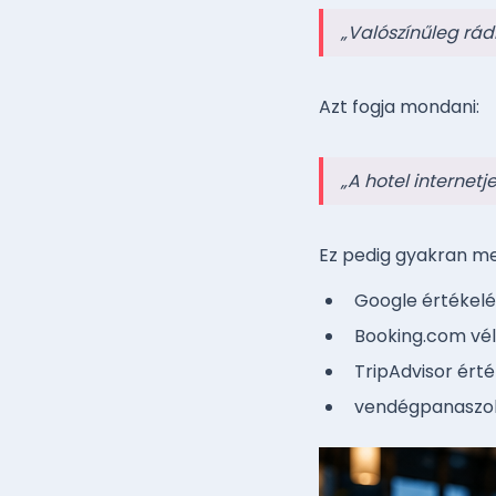
„Valószínűleg rád
Azt fogja mondani:
„A hotel internetj
Ez pedig gyakran me
Google értékel
Booking.com vé
TripAdvisor ért
vendégpanaszo