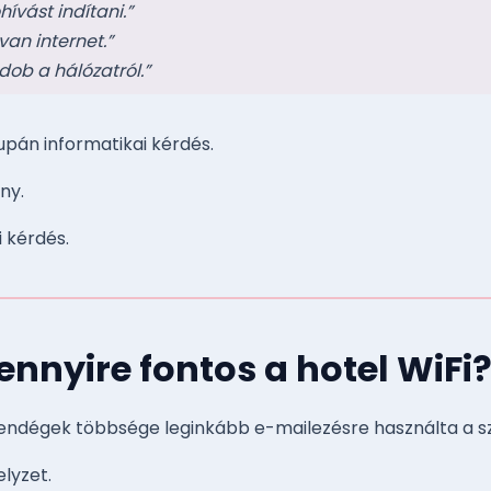
ívást indítani.”
van internet.”
ob a hálózatról.”
pán informatikai kérdés.
ny.
i kérdés.
 ennyire fontos a hotel WiFi
vendégek többsége leginkább e-mailezésre használta a szá
lyzet.