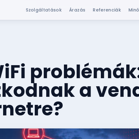
Szolgáltatások
Árazás
Referenciák
Minő
iFi problémák:
kodnak a ven
rnetre?