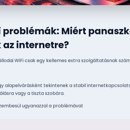
i problémák: Miért panasz
az internetre?
zállodai WiFi csak egy kellemes extra szolgáltatásnak szám
 alapelvárásként tekintenek a stabil internetkapcsolatr
nálásra vagy a tiszta szobára.
szembesül ugyanazzal a problémával: