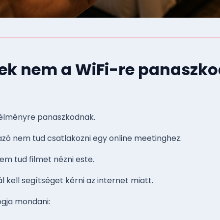
ek nem a WiFi-re panaszk
 élményre panaszkodnak.
tazó nem tud csatlakozni egy online meetinghez.
m tud filmet nézni este.
 kell segítséget kérni az internet miatt.
ogja mondani: