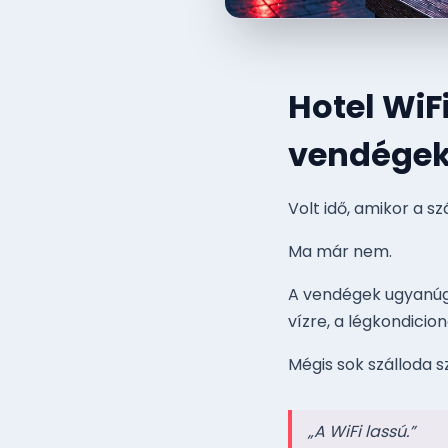
Hotel WiF
vendégek 
Volt idő, amikor a s
Ma már nem.
A vendégek ugyanúgy
vízre, a légkondicio
Mégis sok szálloda 
„A WiFi lassú.”