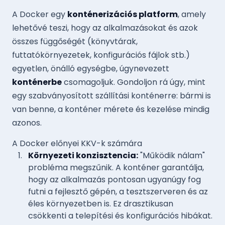
A Docker egy
konténerizációs platform
, amely
lehetővé teszi, hogy az alkalmazásokat és azok
összes függőségét (könyvtárak,
futtatókörnyezetek, konfigurációs fájlok stb.)
egyetlen, önálló egységbe, úgynevezett
konténerbe
csomagoljuk. Gondoljon rá úgy, mint
egy szabványosított szállítási konténerre: bármi is
van benne, a konténer mérete és kezelése mindig
azonos.
A Docker előnyei KKV-k számára
Környezeti konzisztencia:
"Működik nálam"
probléma megszűnik. A konténer garantálja,
hogy az alkalmazás pontosan ugyanúgy fog
futni a fejlesztő gépén, a tesztszerveren és az
éles környezetben is. Ez drasztikusan
csökkenti a telepítési és konfigurációs hibákat.