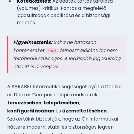
Kötetkezelés:
Az adatok tartós tárolása
(volumes) kritikus. Fontos a megfelelő
jogosultságok beállítása és a biztonsági
mentés.
Figyelmeztetés:
Soha ne futtasson
konténereket
felhasználóként, ha nem
root
feltétlenül szükséges. A legkisebb jogosultság
elve itt is érvényes!
A SARABEL Informatika segítséget nyújt a Docker
és Docker Compose alapú rendszerek
tervezésében
,
telepítésében
,
konfigurálásában
és
üzemeltetésében
.
Szakértőink biztosítják, hogy az Ön informatikai
háttere modern, stabil és biztonságos legyen,