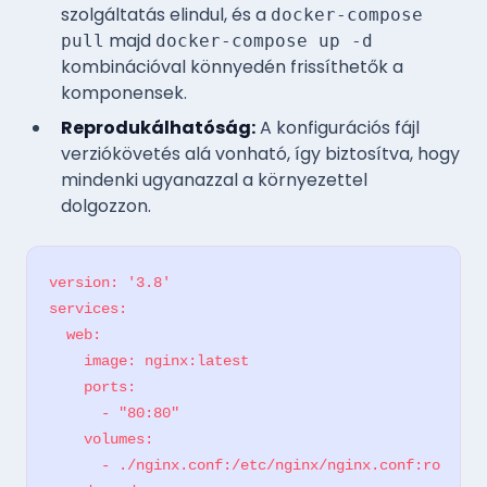
szolgáltatás elindul, és a
docker-compose
majd
pull
docker-compose up -d
kombinációval könnyedén frissíthetők a
komponensek.
Reprodukálhatóság:
A konfigurációs fájl
verziókövetés alá vonható, így biztosítva, hogy
mindenki ugyanazzal a környezettel
dolgozzon.
version: '3.8'

services:

  web:

    image: nginx:latest

    ports:

      - "80:80"

    volumes:

      - ./nginx.conf:/etc/nginx/nginx.conf:ro
