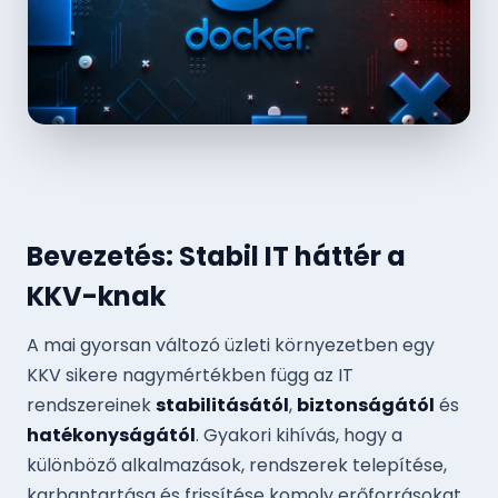
Bevezetés: Stabil IT háttér a
KKV-knak
A mai gyorsan változó üzleti környezetben egy
KKV sikere nagymértékben függ az IT
rendszereinek
stabilitásától
,
biztonságától
és
hatékonyságától
. Gyakori kihívás, hogy a
különböző alkalmazások, rendszerek telepítése,
karbantartása és frissítése komoly erőforrásokat