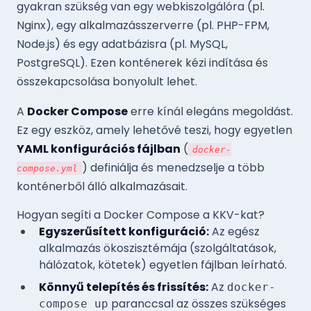
gyakran szükség van egy webkiszolgálóra (pl.
Nginx), egy alkalmazásszerverre (pl. PHP-FPM,
Node.js) és egy adatbázisra (pl. MySQL,
PostgreSQL). Ezen konténerek kézi indítása és
összekapcsolása bonyolult lehet.
A
Docker Compose
erre kínál elegáns megoldást.
Ez egy eszköz, amely lehetővé teszi, hogy egyetlen
YAML konfigurációs fájlban
(
docker-
) definiálja és menedzselje a több
compose.yml
konténerből álló alkalmazásait.
Hogyan segíti a Docker Compose a KKV-kat?
Egyszerűsített konfiguráció:
Az egész
alkalmazás ökoszisztémája (szolgáltatások,
hálózatok, kötetek) egyetlen fájlban leírható.
Könnyű telepítés és frissítés:
Az
docker-
paranccsal az összes szükséges
compose up