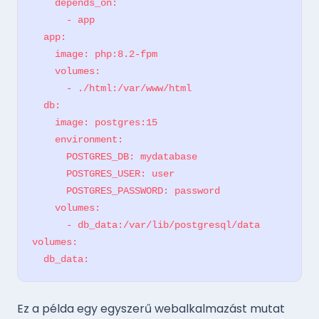
    depends_on:

      - app

  app:

    image: php:8.2-fpm

    volumes:

      - ./html:/var/www/html

  db:

    image: postgres:15

    environment:

      POSTGRES_DB: mydatabase

      POSTGRES_USER: user

      POSTGRES_PASSWORD: password

    volumes:

      - db_data:/var/lib/postgresql/data

volumes:

  db_data:
Ez a példa egy egyszerű webalkalmazást mutat