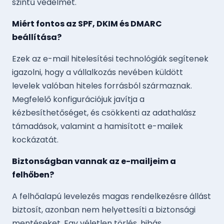
szintű védelmet.
Miért fontos az SPF, DKIM és DMARC
beállítása?
Ezek az e-mail hitelesítési technológiák segítenek
igazolni, hogy a vállalkozás nevében küldött
levelek valóban hiteles forrásból származnak.
Megfelelő konfigurációjuk javítja a
kézbesíthetőséget, és csökkenti az adathalász
támadások, valamint a hamisított e-mailek
kockázatát.
Biztonságban vannak az e-mailjeim a
felhőben?
A felhőalapú levelezés magas rendelkezésre állást
biztosít, azonban nem helyettesíti a biztonsági
mentéseket. Egy véletlen törlés, hibás