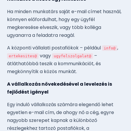
Ha minden munkatárs saját e-mail címet használ,
könnyen előfordulhat, hogy egy ügyfél
megkeresése elveszik, vagy több kolléga
ugyanarra a feladatra reagál.
A központi vállalati postafiókok – például
,
info@
vagy
–
ertekesites@
ugyfelszolgalat@
átláthatóbbá teszik a kommunikációt, és
megkönnyítik a közös munkát.
A vállalkozás növekedésével a levelezés is
fejlődést igényel
Egy induló vállalkozás számára elegendő lehet
egyetlen e-mail cím, de ahogy nő a cég, egyre
nagyobb szerepet kapnak a különböző
részlegekhez tartozó postafiókok, a