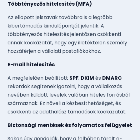
Többtényezős hitelesítés (MFA)
Az ellopott jelszavak továbbra is a legtöbb
kibertámadás kiindulópontját jelentik. A
többtényezős hitelesítés jelentősen csökkenti
annak kockázatát, hogy egy illetéktelen személy
hozzáférjen a vállalati postafiókokhoz.
E-mail hitelesítés
A megfelelően beállított
SPF
,
DKIM
és
DMARC
rekordok segítenek igazolni, hogy a vállalkozás
nevében küldött levelek valóban hiteles forrásból
származnak. Ez növeli a kézbesíthetőséget, és
csökkenti az adathalász támadások kockázatát.
Biztonsági mentések és folyamatos felügyelet
Sokan úgy gondolják, hogy a felhőben tárolt e-