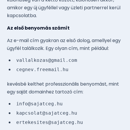
amikor egy új ügyféllel vagy üzleti partnerrel kerül
kapcsolatba.
Az első benyomás számít
Az e-mail cím gyakran az első dolog, amellyel egy
ügyfél találkozik. Egy olyan cím, mint például:
vallalkozas@gmail.com
cegnev.freemail.hu
kevésbé kelthet professzionális benyomást, mint
egy saját domainhez tartozó cím:
info@sajatceg.hu
kapcsolat@sajatceg.hu
ertekesites@sajatceg.hu