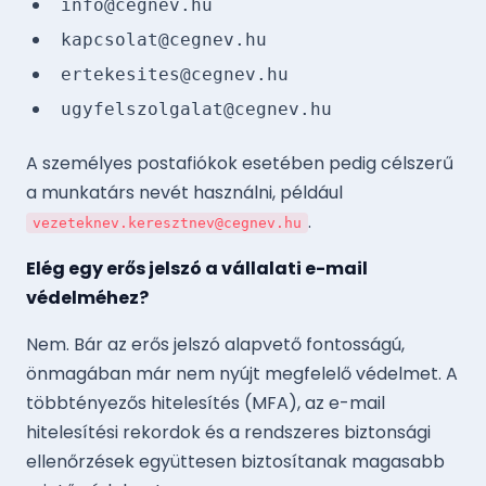
info@cegnev.hu
kapcsolat@cegnev.hu
ertekesites@cegnev.hu
ugyfelszolgalat@cegnev.hu
A személyes postafiókok esetében pedig célszerű
a munkatárs nevét használni, például
.
vezeteknev.keresztnev@cegnev.hu
Elég egy erős jelszó a vállalati e-mail
védelméhez?
Nem. Bár az erős jelszó alapvető fontosságú,
önmagában már nem nyújt megfelelő védelmet. A
többtényezős hitelesítés (MFA), az e-mail
hitelesítési rekordok és a rendszeres biztonsági
ellenőrzések együttesen biztosítanak magasabb