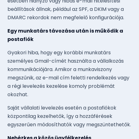
esetben hiányzó vagy hibás e-mail hitelesítési
beállítások állnak, például az SPF, a DKIM vagy a
DMARC rekordok nem megfelelő konfigurációja.
Egy munkatárs távozása után is működik a
postafiók
Gyakori hiba, hogy egy korábbi munkatárs
személyes Gmail-címét használta a vállalkozás
kommunikációjára. Amikor a munkaviszony
megszűnik, az e-mail cím feletti rendelkezés vagy
a régi levelezés kezelése komoly problémát
okozhat.
Saját vállalati levelezés esetén a postafiókok
központilag kezelhetők, így a hozzáférések
egyszerűen módosíthatók vagy megszüntethetők.
Nehézkes a közös ügyfélkezelés