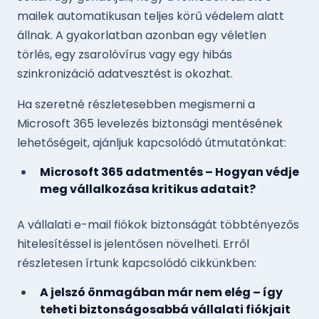
mailek automatikusan teljes körű védelem alatt
állnak. A gyakorlatban azonban egy véletlen
törlés, egy zsarolóvírus vagy egy hibás
szinkronizáció adatvesztést is okozhat.
Ha szeretné részletesebben megismerni a
Microsoft 365 levelezés biztonsági mentésének
lehetőségeit, ajánljuk kapcsolódó útmutatónkat:
Microsoft 365 adatmentés – Hogyan védje
meg vállalkozása kritikus adatait?
A vállalati e-mail fiókok biztonságát többtényezős
hitelesítéssel is jelentősen növelheti. Erről
részletesen írtunk kapcsolódó cikkünkben:
A jelszó önmagában már nem elég – így
teheti biztonságosabbá vállalati fiókjait