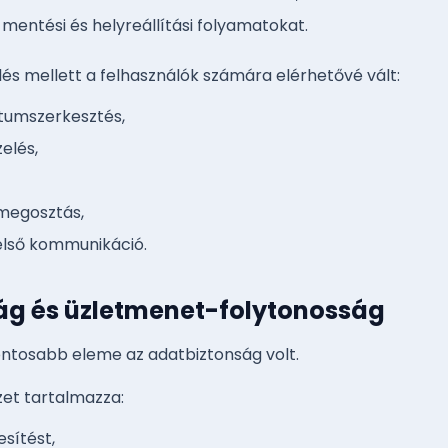
mentési és helyreállítási folyamatokat.
 mellett a felhasználók számára elérhetővé vált:
tumszerkesztés,
elés,
lmegosztás,
első kommunikáció.
ág és üzletmenet-folytonosság
fontosabb eleme az adatbiztonság volt.
zet tartalmazza:
esítést,