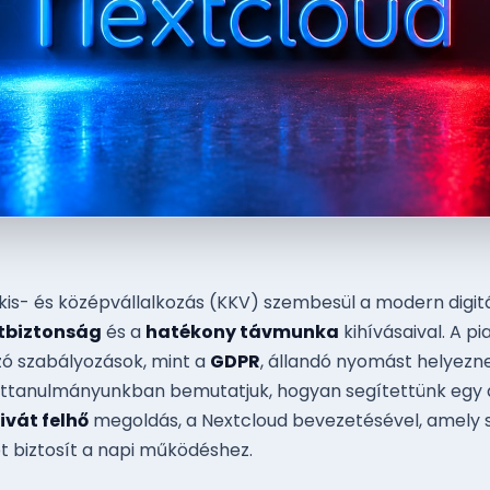
is- és középvállalkozás (KKV) szembesül a modern digitá
tbiztonság
és a
hatékony távmunka
kihívásaival. A p
ó szabályozások, mint a
GDPR
, állandó nyomást helyezne
settanulmányunkban bemutatjuk, hogyan segítettünk egy 
ivát felhő
megoldás, a Nextcloud bevezetésével, amely s
t biztosít a napi működéshez.