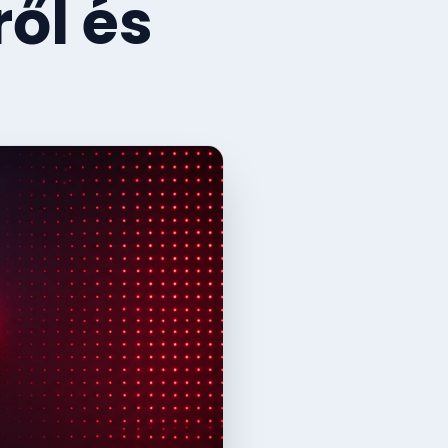
ől és