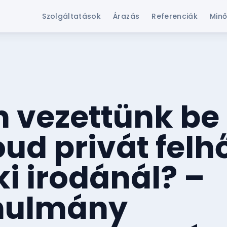
Szolgáltatások
Árazás
Referenciák
Minő
 vezettünk be
ud privát felh
i irodánál? –
nulmány