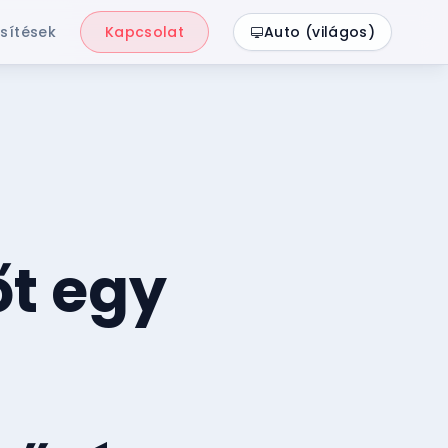
sítések
Kapcsolat
Auto (világos)
őt egy