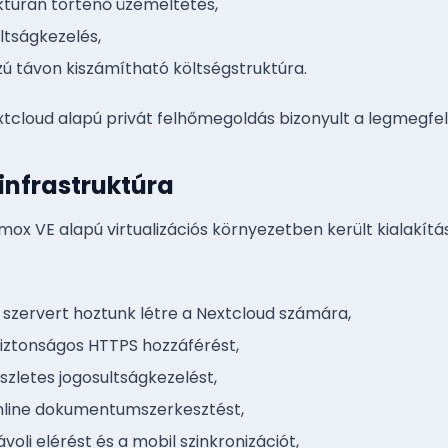
uktúrán történő üzemeltetés,
ltságkezelés,
zú távon kiszámítható költségstruktúra.
xtcloud alapú privát felhőmegoldás bizonyult a legmegfe
 infrastruktúra
ox VE alapú virtualizációs környezetben került kialakítá
is szervert hoztunk létre a Nextcloud számára,
biztonságos HTTPS hozzáférést,
észletes jogosultságkezelést,
online dokumentumszerkesztést,
ávoli elérést és a mobil szinkronizációt,