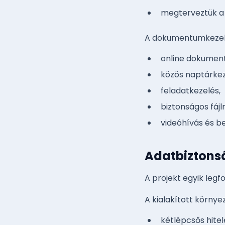
megterveztük a 
A dokumentumkezelés
online dokumen
közös naptárkez
feladatkezelés,
biztonságos fáj
videóhívás és b
Adatbiztons
A projekt egyik leg
A kialakított környe
kétlépcsős hitel