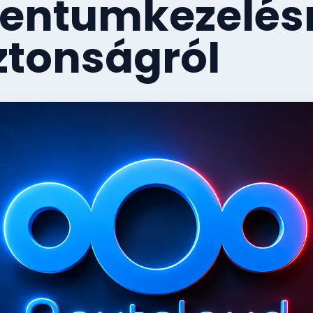
ntumkezelésr
ztonságról