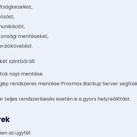
ltságkezelést,
ózást,
munikációt,
tonsági mentéseket,
ziókövetést.
ét szintből áll:
tok napi mentése.
lis gép rendszeres mentése Proxmox Backup Server segítsé
r teljes rendszerkiesés esetén is a gyors helyreállítást.
yek
en az ügyfél: