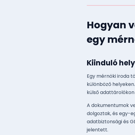
Hogyan ve
egy mérn
Kiinduló hel
Egy mérnöki iroda t
különböző helyeken.
külső adattárolókon
A dokumentumok verz
dolgoztak, és egy-e
adatbiztonsági és G
jelentett.