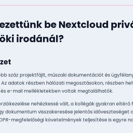
zettünk be Nextcloud privá
öki irodánál?
yzet
öbb száz projektfájlt, műszaki dokumentációt és ügyfélan
 Az adatok részben hálózati megosztásokon, részben he
 és e-mail mellékletekben voltak megtalálhatók.
iókezelése nehézkessé vált, a kollégák gyakran eltérő fá
gy dokumentum visszakeresése jelentős időveszteséget o
DPR-megfelelőségi követelmények teljesítése is egyre n