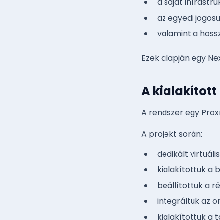
a saját infrastr
az egyedi jogosu
valamint a hoss
Ezek alapján egy Ne
A kialakított
A rendszer egy Proxm
A projekt során:
dedikált virtuál
kialakítottuk a 
beállítottuk a r
integráltuk az 
kialakítottuk a t