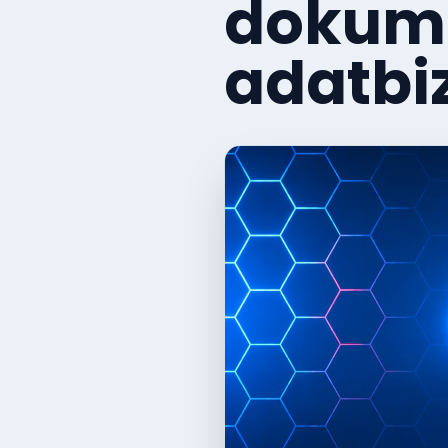
dokume
adatbi