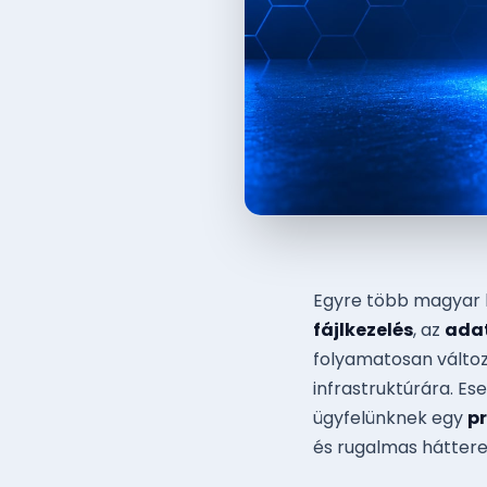
Egyre több magyar k
fájlkezelés
, az
ada
folyamatosan változ
infrastruktúrára. E
ügyfelünknek egy
pr
és rugalmas háttere