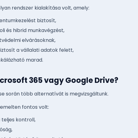
olyan rendszer kialakítása volt, amely:
ntumkezelést biztosít,
oli és hibrid munkavégzést,
tvédelmi elvárásoknak,
iztosít a vállalati adatok felett,
 skálázható marad.
crosoft 365 vagy Google Drive?
se során több alternatívát is megvizsgáltunk.
emelten fontos volt:
 teljes kontroll,
óság,