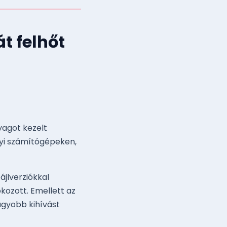
t felhőt
yagot kezelt
lyi számítógépeken,
jlverziókkal
kozott. Emellett az
agyobb kihívást