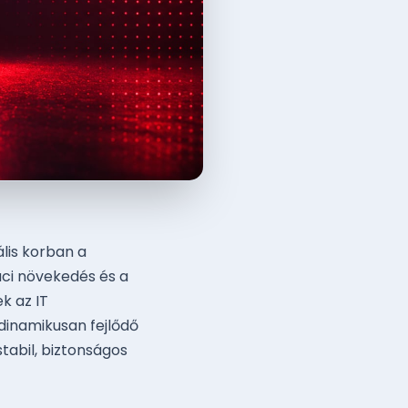
lis korban a
iaci növekedés és a
k az IT
dinamikusan fejlődő
tabil, biztonságos