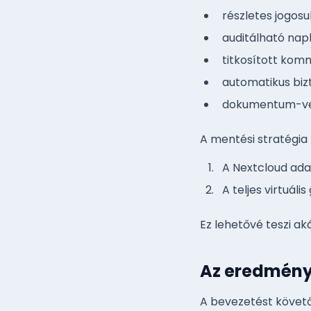
részletes jogosu
auditálható napl
titkosított kom
automatikus biz
dokumentum-ver
A mentési stratégia k
A Nextcloud ada
A teljes virtuá
Ez lehetővé teszi aká
Az eredmén
A bevezetést követő