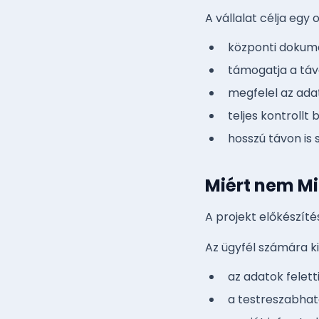
A vállalat célja egy 
központi dokume
támogatja a táv
megfelel az ada
teljes kontrollt b
hosszú távon is
Miért nem Mi
A projekt előkészíté
Az ügyfél számára ki
az adatok feletti
a testreszabhat