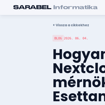
SARABEL
Informatika
Vissza a cikkekhez
BLOG
2026. 06. 04.
Hogyan
Nextclo
mérnök
Esetta